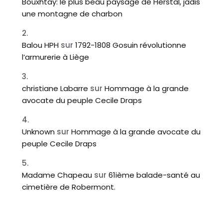
Bouxhtay: le plus beau paysage de Herstal, jadis
une montagne de charbon
Balou HPH
sur
1792-1808 Gosuin révolutionne
l’armurerie à Liège
christiane Labarre
sur
Hommage à la grande
avocate du peuple Cecile Draps
Unknown
sur
Hommage à la grande avocate du
peuple Cecile Draps
Madame Chapeau
sur
61ième balade-santé au
cimetière de Robermont.