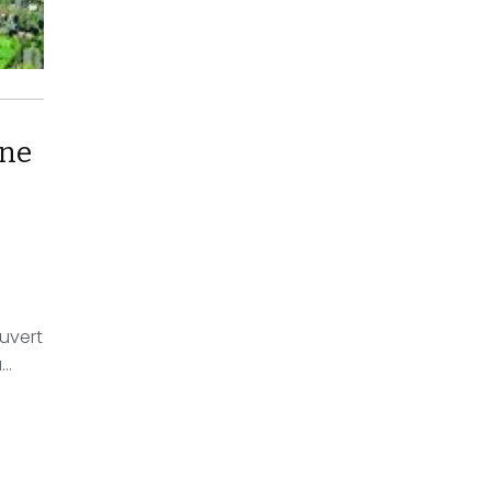
one
uvert
..