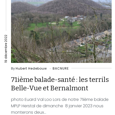
19 décembre 2022
By
Hubert Hedebouw
BACNURE
71ième balade-santé : les terrils
Belle-Vue et Bernalmont
photo Euard Val Loo Lors de notre 71ième balade
MPLP Herstal de dimanche 8 janvier 2023 nous
monterons deux...