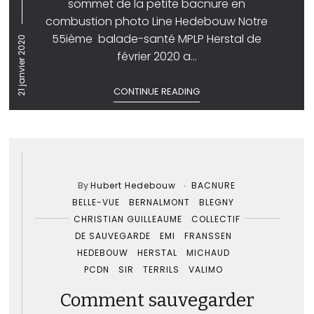
sommet de la petite bacnure en
combustion photo Line Hedebouw Notre
55ième balade-santé MPLP Herstal de
21 janvier 2020
février 2020 a...
CONTINUE READING
By
Hubert Hedebouw
BACNURE
BELLE-VUE
BERNALMONT
BLEGNY
CHRISTIAN GUILLEAUME
COLLECTIF
DE SAUVEGARDE
EMI
FRANSSEN
HEDEBOUW
HERSTAL
MICHAUD
PCDN
SIR
TERRILS
VALIMO
Comment sauvegarder