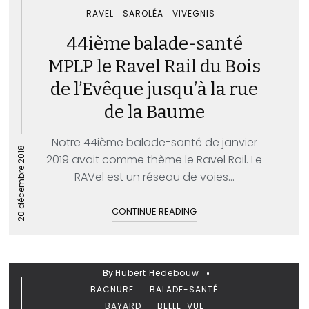
RAVEL
SAROLÉA
VIVEGNIS
44ième balade-santé
MPLP le Ravel Rail du Bois
de l’Evêque jusqu’à la rue
de la Baume
Notre 44ième balade-santé de janvier
20 décembre 2018
2019 avait comme thème le Ravel Rail. Le
RAVel est un réseau de voies...
CONTINUE READING
By
Hubert Hedebouw
BACNURE
BALADE-SANTÉ
BAYARD
BELLE-VUE