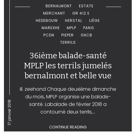
BERNALMONT
ESTATE
MERCHANT
GR 412 E
HEDEBOUW
HERSTAL
LIÈGE
MAREXHE
MPLP
PANG
PCDN
PIEPER
SNCB
TERRILS
36ième balade-santé
MPLP les terrils jumelés
bernalmont et belle vue
ill. zeehond Chaque deuxième dimanche
du mois, MPLP organise une balade-
17 janvier 2018
santé. Labalade de février 2018 a
contourné deux terrils,...
CONTINUE READING