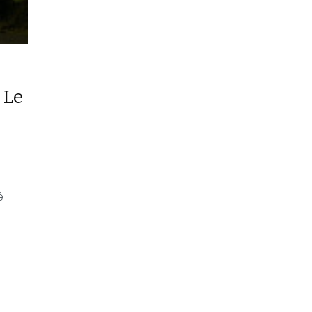
 Le
té