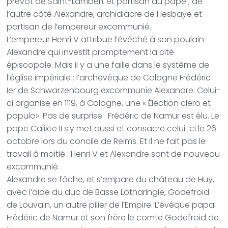
prévôt de Saint-Lambert et partisan du pape ; de
l’autre côté Alexandre, archidiacre de Hesbaye et
partisan de l’empereur excommunié.
L’empereur Henri V attribue l’évêché à son poulain
Alexandre qui investit promptement la cité
épiscopale. Mais il y a une faille dans le système de
l’église impériale : l’archevêque de Cologne Frédéric
Ier de Schwarzenbourg excommunie Alexandre. Celui-
ci organise en 1119, à Cologne, une « Élection clero et
populo». Pas de surprise : Frédéric de Namur est élu. Le
pape Calixte II s’y met aussi et consacre celui-ci le 26
octobre lors du concile de Reims. Et il ne fait pas le
travail à moitié : Henri V et Alexandre sont de nouveau
excommunié.
Alexandre se fâche, et s’empare du château de Huy,
avec l’aide du duc de Basse Lotharingie, Godefroid
de Louvain, un autre pilier de l’Empire. L’évêque papal
Frédéric de Namur et son frère le comte Godefroid de