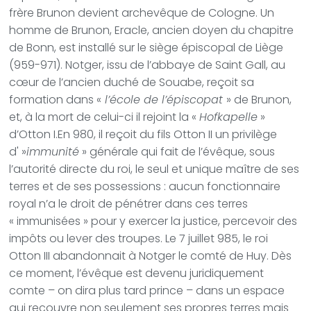
frère Brunon devient archevêque de Cologne. Un
homme de Brunon, Eracle, ancien doyen du chapitre
de Bonn, est installé sur le siège épiscopal de Liège
(959-971). Notger, issu de l’abbaye de Saint Gall, au
cœur de l’ancien duché de Souabe, reçoit sa
formation dans «
l’école de l’épiscopat
» de Brunon,
et, à la mort de celui-ci il rejoint la «
Hofkapelle
»
d’Otton I.En 980, il reçoit du fils Otton II un privilège
d' »
immunité
» générale qui fait de l’évêque, sous
l’autorité directe du roi, le seul et unique maître de ses
terres et de ses possessions : aucun fonctionnaire
royal n’a le droit de pénétrer dans ces terres
« immunisées » pour y exercer la justice, percevoir des
impôts ou lever des troupes. Le 7 juillet 985, le roi
Otton III abandonnait à Notger le comté de Huy. Dès
ce moment, l’évêque est devenu juridiquement
comte – on dira plus tard prince – dans un espace
qui recouvre non seulement ses propres terres mais