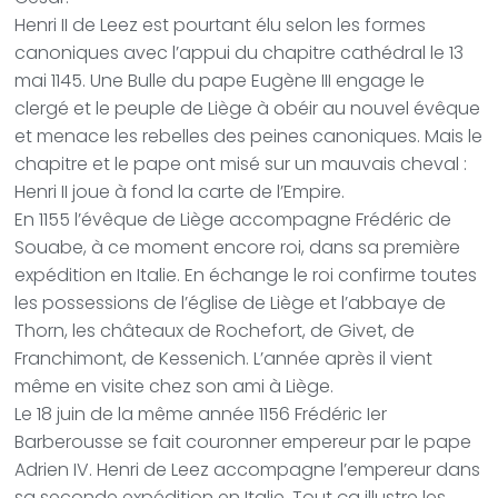
Henri II de Leez est pourtant élu selon les formes
canoniques avec l’appui du chapitre cathédral le 13
mai 1145. Une Bulle du pape Eugène III engage le
clergé et le peuple de Liège à obéir au nouvel évêque
et menace les rebelles des peines canoniques. Mais le
chapitre et le pape ont misé sur un mauvais cheval :
Henri II joue à fond la carte de l’Empire.
En 1155 l’évêque de Liège accompagne Frédéric de
Souabe, à ce moment encore roi, dans sa première
expédition en Italie. En échange le roi confirme toutes
les possessions de l’église de Liège et l’abbaye de
Thorn, les châteaux de Rochefort, de Givet, de
Franchimont, de Kessenich. L’année après il vient
même en visite chez son ami à Liège.
Le 18 juin de la même année 1156 Frédéric Ier
Barberousse se fait couronner empereur par le pape
Adrien IV. Henri de Leez accompagne l’empereur dans
sa seconde expédition en Italie. Tout ça illustre les