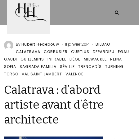
By
Hubert Hedebouw
11 janvier 2014
BILBAO
CALATRAVA
CORBUSIER
CURTIUS
DEPARDIEU
EGAU
GAUDI
GUILLEMINS
INFRABEL
LIÈGE
MILWAUKEE
REINA
SOFIA
SAGRADA FAMILIA
SÉVILLE
TRENCADÍS
TURNING
TORSO
VAL SAINT LAMBERT
VALENCE
Calatrava : d’abord
artiste avant d’être
architecte