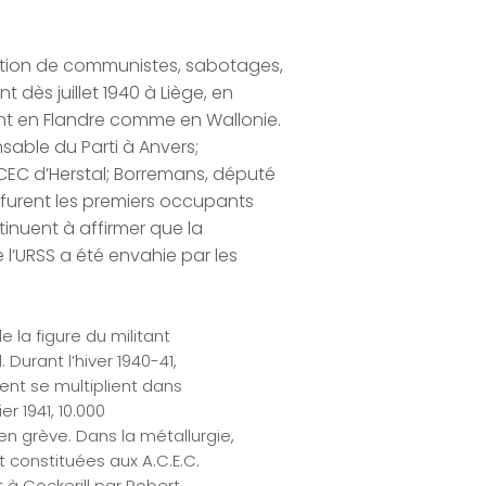
rection de communistes, sabotages,
dès juillet 1940 à Liège, en
nt en Flandre comme en Wallonie.
sable du Parti à Anvers;
CEC d’Herstal; Borremans, député
i furent les premiers occupants
tinuent à affirmer que la
 l’URSS a été envahie par les
 la figure du militant
 Durant l’hiver 1940-41,
ment se multiplient dans
r 1941, 10.000
n grève. Dans la métallurgie,
 constituées aux A.C.E.C.
 à Cockerill par Robert