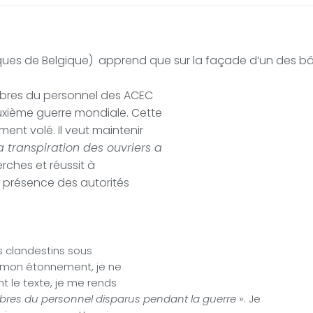
triques de Belgique) apprend que sur la façade d’un des b
bres du personnel des ACEC
deuxième guerre mondiale. Cette
ment volé. Il veut maintenir
a transpiration des ouvriers a
herches et réussit à
n présence des autorités
s clandestins sous
A mon étonnement, je ne
t le texte, je me rends
res du personnel disparus pendant la guerre
». Je