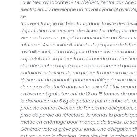
Louis Neuray raconte : «
Le 7/9/1940 j’entre aux Ac
électricien. J’y développe un travail syndical avec
Sé
se
trouvent tous, je dis bien tous, dans la liste des fus
déportation des ouvriers des Acec. Les délégués des
viennent avec un projet de contribution au Secours d
refusé en Assemblée Générale. Je propose de lutter
ravitaillement, et de désigner d’hommes nouveaux qu
capitulations. Je présente la demande à la direction 
des démarches auprès du colonel allemand qui all
certaines industries. Je me présente comme direc
Hurlement du colonel : ‘pourquoi délégué avec dire
donc pas d’autorité dans votre usine’ ? Il fait qu
enlèvement gratuitement de 12 ou 15 tonnes de po
la distribution de 5 kg de patates par membre du p
proteste contre l’éviction de l’ancienne délégation, e
prise de parole au réfectoire. Je prends la parole 
mettre en chômage pour ‘manque de travail’. Le 
Générale vote la grève pour lundi. Une délégation 
est reçue par la direction. Sans résultat. La grève e