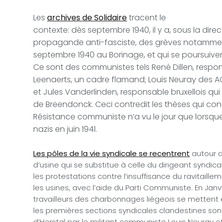
Les
archives de Solidaire
tracent le
contexte: dès septembre 1940, il y a, sous la di
propagande anti-fasciste, des grèves notamment 
septembre 1940 au Borinage, et qui se poursuive
Ce sont des communistes tels René Dillen, respon
Leenaerts, un cadre flamand; Louis Neuray des A
et Jules Vanderlinden, responsable bruxellois qu
de Breendonck. Ceci contredit les thèses qui con
Résistance communiste n’a vu le jour que lorsque
nazis en juin 1941.
Les pôles de la vie syndicale se recentrent
autour de
d’usine qui se substitue à celle du dirigeant syndical.
les protestations contre l’insuffisance du ravitaille
les usines, avec l’aide du Parti Communiste. En Janvie
travailleurs des charbonnages liégeois se mettent e
les premières sections syndicales clandestines sont
d’Herstal par le militant communiste Louis Neuray et