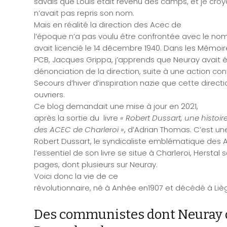
savais que Louis était revenu des camps, et je croy
n’avait pas repris son nom.
Mais en réalité la direction des Acec de
l’époque n’a pas voulu être confrontée avec le nom 
avait licencié le 14 décembre 1940. Dans les Mémoir
PCB, Jacques Grippa, j’apprends que Neuray avait ét
dénonciation de la direction, suite à une action con
Secours d’hiver d’inspiration nazie que cette direct
ouvriers.
Ce blog demandait une mise à jour en 2021,
après la sortie du livre
« Robert Dussart, une histoir
des ACEC de Charleroi »
, d’Adrian Thomas. C’est u
Robert Dussart, le syndicaliste emblématique des 
l’essentiel de son livre se situe à Charleroi, Herstal s
pages, dont plusieurs sur Neuray.
Voici donc la vie de ce
révolutionnaire, né à Anhée en1907 et décédé à Lièg
Des communistes dont Neuray 