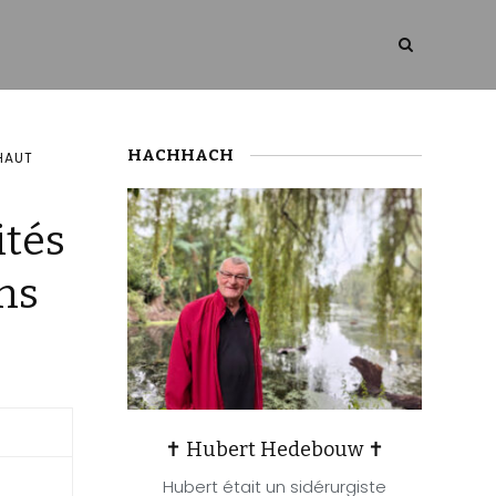
HACHHACH
HAUT
ités
ins
✝ Hubert Hedebouw ✝
Hubert était un sidérurgiste