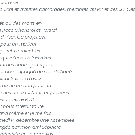
ec comme
pulcre et d’autres camarades, membres du PC et des JC. C
illés ou des morts en
 Acec Charleroi et Herstal
’Hiver. Ce projet est
 pour un meilleur
i refuseraient les
qui refuse. Je fais alors
oue les contingents pour
teur accompagné de son délégué.
cteur ? Vous n’avez
and même un bon pour un
mmes de terre. Nous organisons
ersonnel. Le PDG
t nous interdit toute
quand même et je me fais
samedi 14 décembre une Assemblée
dirigée par mon ami Sépulcre
st décrétée et un tramway