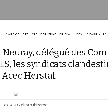
EN
CARCOB
CEB
CLS
DERKENNE
GRIPPA
IHOES
LA FABRIK
LA
 Neuray, délégué des Com
LS, les syndicats clandest
 Acec Herstal.
k – ex-ACEC photo rhizome