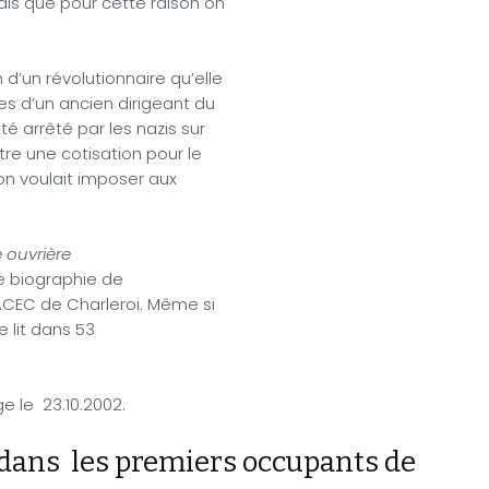
ais que pour cette raison on
d’un révolutionnaire qu’elle
es d’un ancien dirigeant du
é arrêté par les nazis sur
tre une cotisation pour le
ion voulait imposer aux
e ouvrière
ne biographie de
ACEC de Charleroi. Même si
e lit dans 53
e le 23.10.2002.
dans les premiers occupants de