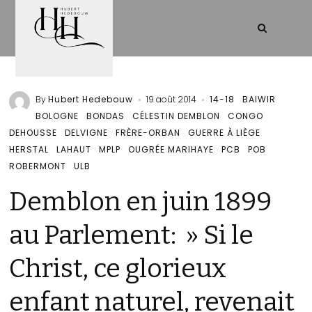
By
Hubert Hedebouw
19 août 2014
14-18
BAIWIR
BOLOGNE
BONDAS
CÉLESTIN DEMBLON
CONGO
DEHOUSSE
DELVIGNE
FRÈRE-ORBAN
GUERRE À LIÈGE
HERSTAL
LAHAUT
MPLP
OUGRÉE MARIHAYE
PCB
POB
ROBERMONT
ULB
Demblon en juin 1899
au Parlement: » Si le
Christ, ce glorieux
enfant naturel, revenait