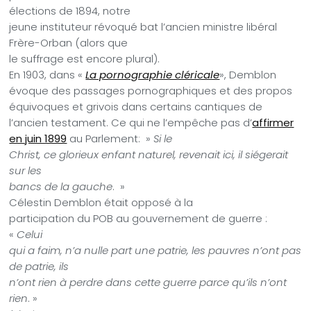
élections de 1894, notre
jeune instituteur révoqué bat l’ancien ministre libéral
Frère-Orban (alors que
le suffrage est encore plural).
En 1903, dans «
La pornographie cléricale
», Demblon
évoque des passages pornographiques et des propos
équivoques et grivois dans certains cantiques de
l’ancien testament. Ce qui ne l’empêche pas d’
affirmer
en juin 1899
au Parlement: »
Si le
Christ, ce glorieux enfant naturel, revenait ici, il siégerait
sur les
bancs de la gauche
. »
Célestin Demblon était opposé à la
participation du POB au gouvernement de guerre :
«
Celui
qui a faim, n’a nulle part une patrie, les pauvres n’ont pas
de patrie, ils
n’ont rien à perdre dans cette guerre parce qu’ils n’ont
rien
. »