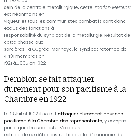
En 1924, au
sein de la centrale métallurgique, cette ‘
motion Mertens
’
est néanmoins en
vigueur et tous les communistes combatifs sont donc
exclus des fonctions à
responsabilité du syndicat de la métallurgie. Résultat de
cette chasse aux
sorcières : à Ougrée-Marihaye, le syndicat retombe de
4.491 membres en
1921 à… 895 en 1922.
Demblon
se fait attaquer
durement pour son pacifisme à la
Chambre
en
1922
Le
13 Juillet 1922 il se fait
attaquer durement pour son
pacifisme à la Chambre des représentants
, y compris
par la gauche socialiste. Voici des
extraits de ce débat instructif pour la démagogie de la