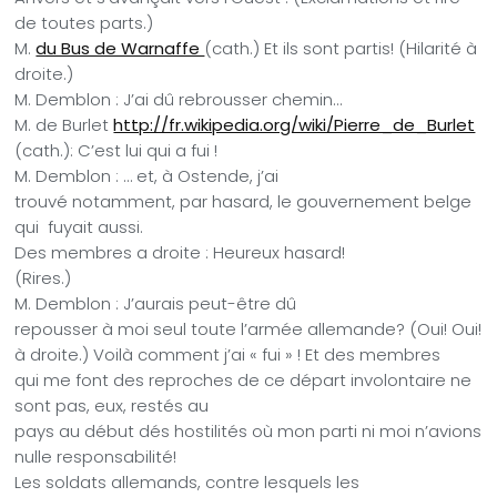
de toutes parts.)
M.
du Bus de Warnaffe
(cath.) Et ils sont partis! (Hilarité à
droite.)
M. Demblon : J’ai dû rebrousser chemin…
M. de Burlet
http://fr.wikipedia.org/wiki/Pierre_de_Burlet
(cath.): C’est lui qui a fui !
M. Demblon : … et, à Ostende, j’ai
trouvé notamment, par hasard, le gouvernement belge
qui fuyait aussi.
Des membres a droite : Heureux hasard!
(Rires.)
M. Demblon : J’aurais peut-être dû
repousser à moi seul toute l’armée allemande? (Oui! Oui!
à droite.) Voilà comment j’ai « fui » ! Et des membres
qui me font des reproches de ce départ involontaire ne
sont pas, eux, restés au
pays au début dés hostilités où mon parti ni moi n’avions
nulle responsabilité!
Les soldats allemands, contre lesquels les