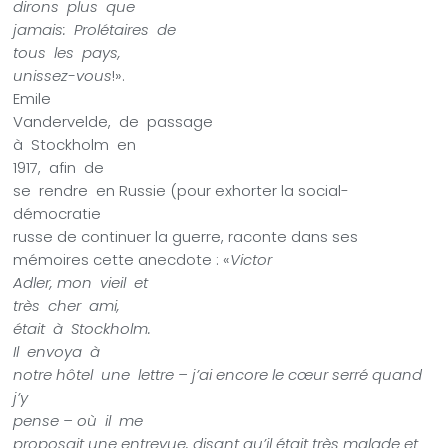
dirons
plus
que
jamais:
Prolétaires
de
tous
les
pays,
unissez-vous
!».
Emile
Vandervelde,
de
passage
à
Stockholm
en
1917,
afin
de
se
rendre
en Russie (pour exhorter la social-
démocratie
russe de continuer la guerre, raconte dans ses
mémoires cette anecdote : «
Victor
Adler, mon
vieil
et
très
cher
ami,
était
à
Stockholm.
Il
envoya
à
notre hôtel
une
lettre – j’ai encore le cœur serré quand
j’y
pense – où
il
me
proposait une entrevue, disant qu’il était très malade et