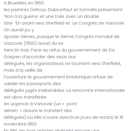
à Bruxelles en 1950,
les peintres Deltour, Dubrunfaut et Somville présentent
‘Non à la guerre’ et une toile avec un double
titre
‘En avant vers Sheffield et
Le Congrès de Varsovie’.
On aurait pu y
ajouter Gènes, puisque le 2ième Congrès mondial de
Varsovie (1950) aurait du se
faire là-bas. Face au refus du gouvernement de De
Gasperi d’accorder des visas aux
délégués, les organisateurs se tournent vers Sheffield,
mais à la veille de
l’ouverture le gouvernement britannique refuse de
valider les passeports des
délégués jugés indésirables. La rencontre internationale
est alors transférée
en urgence à Varsovie (un «
pont
aérien
» assure le transfert des
délégués) où elle s’ouvre avectrois jours de retard, le 16
novembre 1950.
En 1951, les trois artistes réalisent encore une