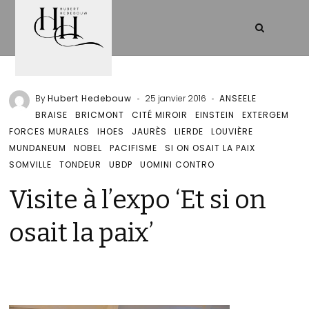
By
Hubert Hedebouw
25 janvier 2016
ANSEELE
BRAISE
BRICMONT
CITÉ MIROIR
EINSTEIN
EXTERGEM
FORCES MURALES
IHOES
JAURÈS
LIERDE
LOUVIÈRE
MUNDANEUM
NOBEL
PACIFISME
SI ON OSAIT LA PAIX
SOMVILLE
TONDEUR
UBDP
UOMINI CONTRO
Visite à l’expo ‘Et si on
osait la paix’