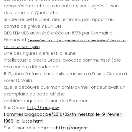
omniprésente, et plein de calicots sont signés ‘Union
des femmes’. Quelle était
le rôle de cette Union des femmes, par rapport au
comité de grève ? L’UNION
DES FEMMES avait été créée en 1965 par Germaine
Hannevart
(Jeanne Vercheval, Unengagement social et féministe » C. Marissal et
E. Gubin -carhif 2011 p 39 )
Une des figures clefs est la jeune
intellectuelle Cécile Draps, avocate communiste (elle
m’a encore défendue en
1971, dans l’affaire d’une milice fasciste à l’usine Citroën à
Forest). Voilà
que je découvre que mon ami Maxime Tondeur avait un
exemplaire de cette affiche
emblématique de l’Union des Femmes.
Sur Cécile
http://rouges-
flammes.blogspot.be/2016/02/fn-herstal-le-9-fevrier-
1966-la-lutte.html
Sur l’Union des femmes
http://rouges-