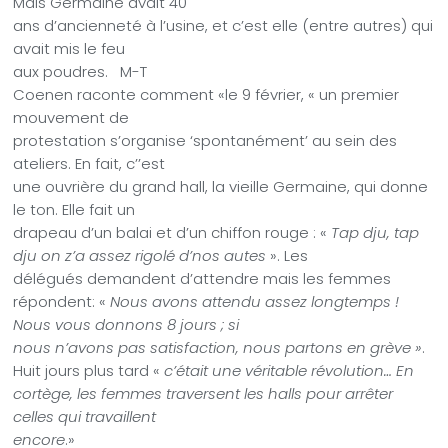
Mais Germaine avait 40
ans d’ancienneté à l’usine, et c’est elle (entre autres) qui
avait mis le feu
aux poudres.
M-T
Coenen raconte comment «le 9 février, « un premier
mouvement de
protestation s’organise ‘spontanément’ au sein des
ateliers. En fait, c’’est
une ouvrière du grand hall, la vieille Germaine, qui donne
le ton. Elle fait un
drapeau d’un balai et d’un chiffon rouge : «
Tap dju, tap
dju on z’a assez rigolé d’nos autes
». Les
délégués demandent d’attendre mais les femmes
répondent: «
Nous avons attendu assez longtemps !
Nous vous donnons 8 jours ; si
nous n’avons pas satisfaction, nous partons en grève »
.
Huit jours plus tard «
c’était une véritable révolution… En
cortège, les femmes traversent les halls pour arrêter
celles qui travaillent
encore
.»