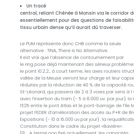
Un tracé
central, reliant Chênée à Monsin via le corridor d
essentiellement pour des questions de faisabilit
tissu urbain dense qu’il aurait dû traverser.
Le PUM représente donc CHB comme la seule
alternative : TINA, There Is No Alternative.
Il est vrai que l’absence de contournement par
le ring pose déjà maintenant des sérieux problèmes
le point 10.2.2., à court terme, les axes routiers stru
vallée de la Meuse verront leur charge et leur capa
réduites par la réduction de 40 % de la capacité rou
St-Léonard, qui passera de 2 à 3 voies par sens à 1
avec l’insertion du tram (- 5 à 8.000 uv. par jour); la
l’E25 entre le pont Atlas et le pont-barrage de l’île
projet FEDER d’amélioration des accès au P+R de Br
Expositions (- 10 à 15.000 uv.par jour) ; la requalific
Constitution dans le cadre du projet «Bavière».
A terme non fixé actuellement, les capacités