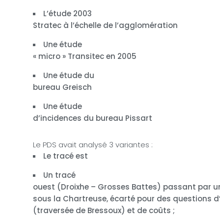
L’étude 2003
Stratec à l’échelle de l’agglomération
Une étude
« micro » Transitec en 2005
Une étude du
bureau Greisch
Une étude
d’incidences du bureau Pissart
Le PDS avait analysé 3 variantes :
Le tracé est
Un tracé
ouest (Droixhe – Grosses Battes) passant par u
sous la Chartreuse, écarté pour des questions d’
(traversée de Bressoux) et de coûts ;