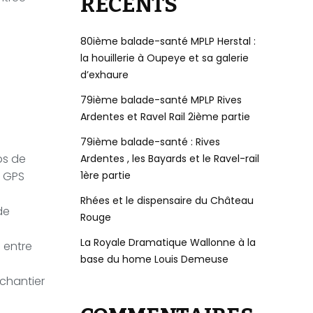
RÉCENTS
80ième balade-santé MPLP Herstal :
la houillerie à Oupeye et sa galerie
d’exhaure
79ième balade-santé MPLP Rives
Ardentes et Ravel Rail 2ième partie
79ième balade-santé : Rives
ps de
Ardentes , les Bayards et le Ravel-rail
1ère partie
s GPS
Rhées et le dispensaire du Château
de
Rouge
La Royale Dramatique Wallonne à la
 entre
base du home Louis Demeuse
 chantier