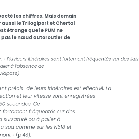
mpacté les chiffres. Mais demain
ussi le Trilogiport et Chertal
est étrange que le PUM ne
e pas le nœud autoroutier de
. «
Plusieurs itinéraires sont fortement fréquentés sur des liai
alier à l’absence de
 Viapass)
nt précis
de leurs itinéraires est effectué. La
ection et leur vitesse sont enregistrées
s 30 secondes. Ce
t fortement fréquentés sur des
ng sursaturé ou à palier à
 au sud comme sur les N618 et
mont »
(p.43).