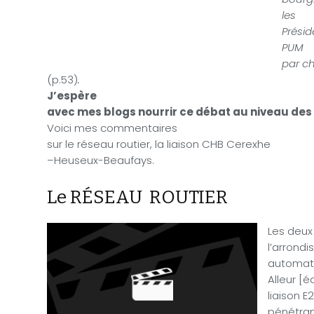
les
Présid
PUM
par c
(
p.53)
.
J’espère
avec mes blogs nourrir ce débat au niveau d
Voici mes commentaires
sur
le réseau routier, la liaison CHB Cerexhe
–Heuseux-Beaufays.
Le RÉSEAU
ROUTIER
Les deux
l’arrond
automatiq
Alleur [é
liaison 
pénétrant