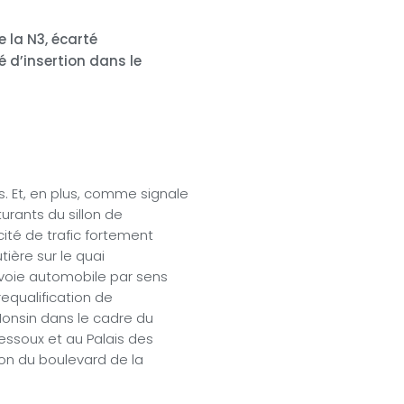
e la N3, écarté
é d’insertion dans le
. Et, en plus, comme signale
cturants du sillon de
cité de trafic fortement
tière sur le quai
 voie automobile par sens
 requalification de
 Monsin dans le cadre du
essoux et au Palais des
ation du boulevard de la