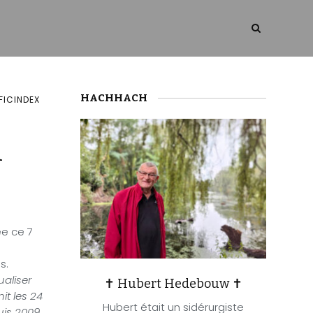
HACHHACH
ICINDEX
n
ée ce 7
s.
aliser
✝ Hubert Hedebouw ✝
it les 24
Hubert était un sidérurgiste
uis 2009