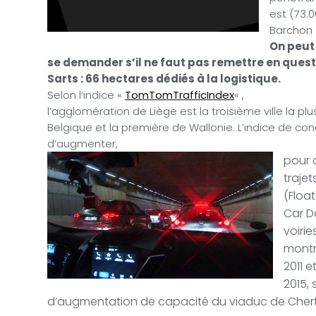
est (73.0
Barchon 
On peut
se demander s’il ne faut pas remettre en quest
Sarts : 66 hectares dédiés à la logistique.
Selon l’indice «
TomTomTrafficIndex
« ,
l’agglomération de Liège est la troisième ville la p
Belgique et la première de Wallonie. L’indice de co
d’augmenter,
pour 
traje
(Floa
Car D
voiries
montr
2011 e
2015,
d’augmentation de capacité du viaduc de Chert