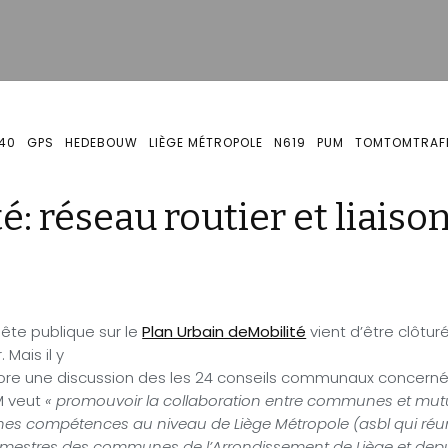
40
GPS
HEDEBOUW
LIÈGE MÉTROPOLE
N619
PUM
TOMTOMTRAFF
é: réseau routier et liaiso
ête publique sur le
Plan Urbain deMobilité
vient d’être clôtur
. Mais il y
ore une discussion des les 24 conseils communaux concerné
M veut
« p
romouvoir la collaboration entre communes et mutu
nes compétences au niveau de Liège Métropole (asbl qui réun
mestres des communes de l’Arrondissement de Liège et dep