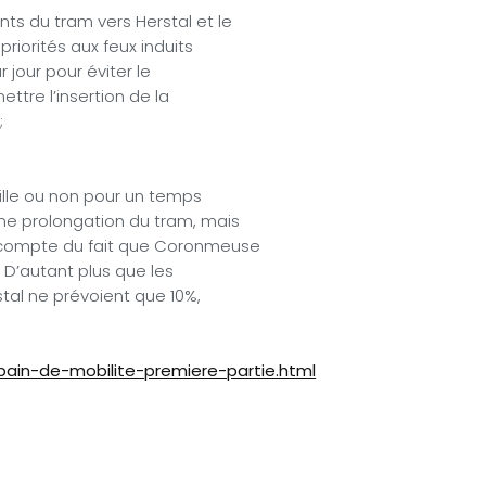
ts du tram vers Herstal et le
priorités aux feux induits
 jour pour éviter le
ettre l’insertion de la
;
ille ou non pour un temps
une prolongation du tram, mais
r compte du fait que Coronmeuse
 D’autant plus que les
stal ne prévoient que 10%,
bain-de-mobilite-premiere-partie.html