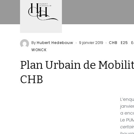
By
Hubert Hedebouw
9 janvier 2019
CHB
E25
E
WONCK
Plan Urbain de Mobilit
CHB
L’enqu
janvier
a enc
Le PU
certai
bourg