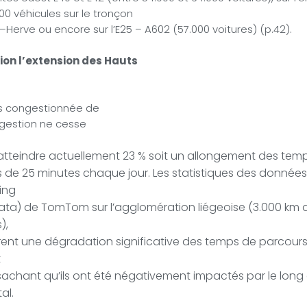
00 véhicules sur le tronçon
–Herve ou encore sur l’E25 – A602 (57.000 voitures) (p.42).
ion l’extension des Hauts
lus congestionnée de
ngestion ne cesse
atteindre actuellement 23 % soit un allongement des tem
ts de 25 minutes chaque jour. Les statistiques des donnée
ting
ata) de TomTom sur l’agglomération liégeoise (3.000 km 
),
ent une dégradation significative des temps de parcours
t
 sachant qu’ils ont été négativement impactés par le long
al.