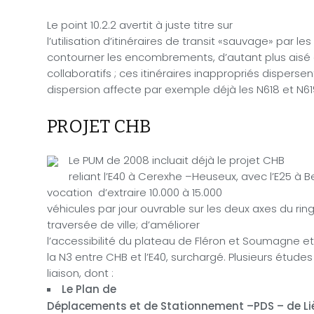
Le point 10.2.2 avertit à juste titre sur
l’utilisation d’itinéraires de transit «sauvage» par l
contourner les encombrements, d’autant plus aisé 
collaboratifs ; ces itinéraires inappropriés disperse
dispersion affecte par exemple déjà les N618 et N6
PROJET CHB
Le PUM de 2008 incluait déjà le projet CHB
reliant l’E40 à Cerexhe –Heuseux, avec l’E25 à 
vocation
d’extraire 10.000 à 15.000
véhicules par jour ouvrable sur les deux axes du ring
traversée de ville; d’améliorer
l’accessibilité du plateau de Fléron et Soumagne et
la N3 entre CHB et l’E40, surchargé. Plusieurs étude
liaison, dont :
Le Plan de
Déplacements et de Stationnement –PDS – de Li