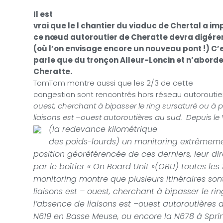
Il est
vrai que le l chantier du viaduc de Chertal a i
ce nœud autoroutier de Cheratte devra digérer a
(où l’on envisage encore un nouveau pont !) C’
parle que du tronçon Alleur-Loncin et n’abord
Cheratte.
TomTom montre aussi que les 2/3 de cette
congestion sont rencontrés hors réseau autoroutier
ouest, cherchant à bipasser le ring sursaturé ou à p
liaisons est –ouest autoroutières au sud.
Depuis le
(la redevance kilométrique
des poids-lourds) un monitoring extrêmeme
position géoréférencée de ces derniers, leur dir
par le boîtier « On Board Unit »(OBU) toutes le
monitoring montre que plusieurs itinéraires son
liaisons est – ouest, cherchant à bipasser le ri
l’absence de liaisons est –ouest autoroutières
N619 en Basse Meuse, ou encore la N678 à Spri