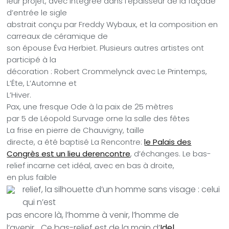
leur projet, avec intégrée dans l’épaisseur de la façade
d’entrée le sigle
abstrait conçu par Freddy Wybaux, et la composition en
carreaux de céramique de
son épouse Éva Herbiet. Plusieurs autres artistes ont
participé à la
décoration : Robert Crommelynck avec Le Printemps,
L’Éte, L’Automne et
L’Hiver.
Pax, une fresque Ode à la paix de 25 mètres
par 5 de Léopold Survage orne la salle des fêtes
La frise en pierre de Chauvigny, taille
directe, a été baptisé La Rencontre:
le Palais des
Congrès est un lieu derencontre
, d’échanges. Le bas-
relief incarne cet idéal, avec en bas à droite,
en plus faible
relief, la silhouette d’un homme sans visage : celui
qui n’est
pas encore là, l’homme à venir, l’homme de
l’avenir… Ce bas-relief est de la main d’
Idel