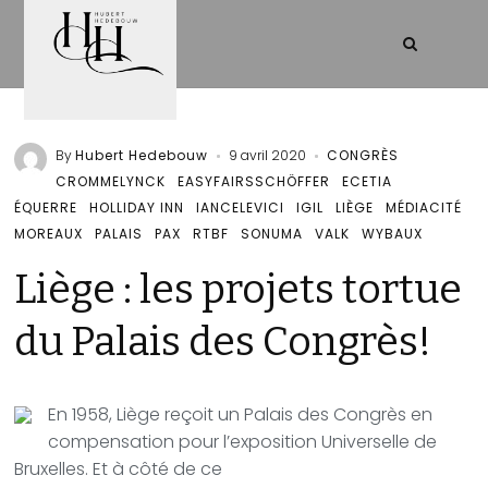
By
Hubert Hedebouw
9 avril 2020
CONGRÈS
CROMMELYNCK
EASYFAIRSSCHÖFFER
ECETIA
ÉQUERRE
HOLLIDAY INN
IANCELEVICI
IGIL
LIÈGE
MÉDIACITÉ
MOREAUX
PALAIS
PAX
RTBF
SONUMA
VALK
WYBAUX
Liège : les projets tortue
du Palais des Congrès!
En 1958, Liège reçoit un Palais des Congrès en
compensation pour l’exposition Universelle de
Bruxelles. Et à côté de ce