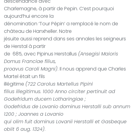
descendance avec
Charlemagne, à partir de Pepin. C’est pourquoi
aujourd’hui encore la
dénomination ‘Tour Pépin’ a remplacé le nom de
château de Hanxheller. Notre
jésuite aussi reprend dans ses annales les seigneurs
de Herstal à partir
de
685, avec Pipinus Herstallus
(Ansegisi Maioris
Domus Franciae filius,
proavus Caroli Magni)
. Il nous apprend que Charles
Martel était un fils
illégitime
(722 Carolus Martellus Pipini
filius illegitimus. 1000 Anno circiter pertinuit ad
Godefridum ducem Lotharingiae ;
Godefridus de Lovanio dominus Herstalli sub annum
1200 ; Joannes a Lovanio
qui olim fuit dominus Lovanii Herstalli et Gasbeque
obiit 6 aug. 1324)
.