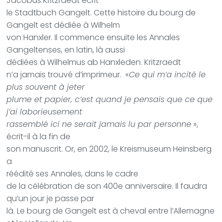
Jacobus Kritzraedt écrit
le Stadtbuch Gangelt. Cette histoire du bourg de
Gangelt est dédiée à Wilhelm
von Hanxler. Il commence ensuite les Annales
Gangeltenses, en latin, là aussi
dédiées à Wilhelmus ab Hanxleden.
Kritzraedt
n’a jamais trouvé d’imprimeur.
«
Ce qui m’a incité le
plus souvent à jeter
plume et papier, c’est quand je pensais que ce que
j’ai laborieusement
rassemblé ici ne serait jamais lu par personne
»,
écrit-il à la fin de
son manuscrit. Or, e
n 2002, le Kreismuseum Heinsberg
a
réédité ses Annales
, dans le cadre
de la célébration de son 400e anniversaire. Il faudra
qu’un jour je passe par
là. Le bourg de Gangelt est à cheval entre l’Allemagne