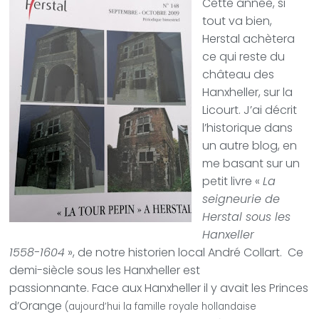
Cette année, si
tout va bien,
Herstal achètera
ce qui reste du
château des
Hanxheller, sur la
Licourt. J’ai décrit
l’historique dans
un autre blog, en
me basant sur un
petit livre «
La
seigneurie de
Herstal sous les
Hanxeller
1558-1604
», de notre historien local André Collart. Ce
demi-siècle sous les Hanxheller est
passionnante. Face aux Hanxheller il y avait les Princes
d’Orange
(aujourd’hui la famille royale hollandaise