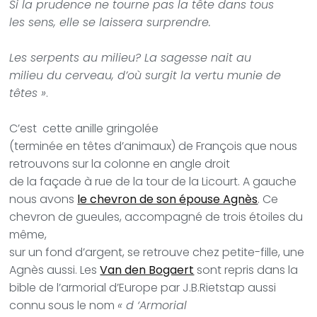
Si la prudence ne tourne pas la tête dans tous
les sens, elle se laissera surprendre.
Les serpents au milieu? La sagesse nait au
milieu du cerveau, d’où surgit la vertu munie de
têtes »
.
C’est
cette
anille gringolée
(terminée en têtes d’animaux) de François
que nous
retrouvons sur
la colonne en angle droit
de la façade à rue de la tour de la Licourt. A gauche
nous avons
le chevron de son épouse Agnès
.
C
e
chevron de gueules, accompagné de trois étoiles du
même,
sur un fond d’argent, se retrouve chez
petite-fille, une
Agnès aussi. Les
Van den Bogaert
sont
repris dans la
bible de l’armorial d’Europe par J.B.Rietstap aussi
connu sous le nom
« d ‘Armorial