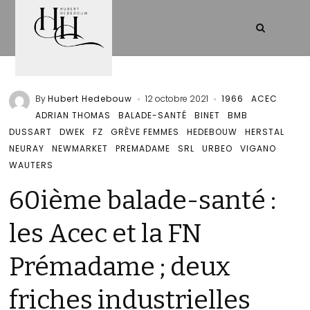
By
Hubert Hedebouw
12 octobre 2021
1966
ACEC
ADRIAN THOMAS
BALADE-SANTÉ
BINET
BMB
DUSSART
DWEK
FZ
GRÈVE FEMMES
HEDEBOUW
HERSTAL
NEURAY
NEWMARKET
PREMADAME
SRL
URBEO
VIGANO
WAUTERS
60ième balade-santé :
les Acec et la FN
Prémadame ; deux
friches industrielles