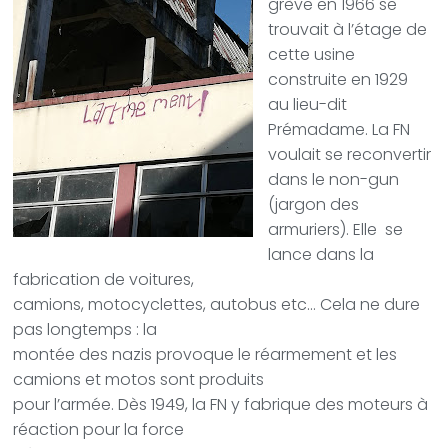
grève en 1966 se
trouvait à l’étage de
cette usine
construite e
n 1929
au lieu-dit
Prémadame.
La FN
voulait se reconvertir
dans le non-gun
(jargon des
armuriers). Elle
se
lance dans la
fabrication de voitures,
camions, motocyclettes, autobus etc… Cela ne dure
pas longtemps : la
montée des nazis provoque le réarmement et les
camions et motos sont produits
pour l’armée. Dès 1949, la FN y fabrique des moteurs à
réaction pour la force