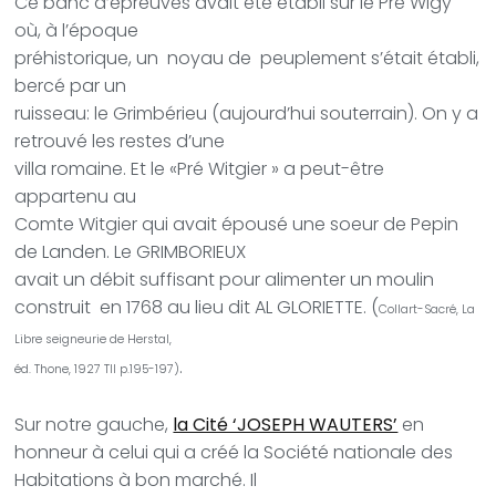
Ce banc d’épreuves avait été établi sur
le Pré Wigy
où, à
l’époque
préhistorique, un
noyau de
peuplement s’était établi,
bercé par un
ruisseau: le Grimbérieu (aujourd’hui souterrain). On y a
retrouvé les restes d’une
villa romaine. Et
le «
Pré Witgier » a peut-être
appartenu au
Comte Witgier qui avait épousé une soeur de Pepin
de Landen. Le GRIMBORIEUX
avait un débit suffisant pour alimenter un moulin
construit
en 1768 au lieu dit AL GLORIETTE. (
Collart-Sacré, La
Libre seigneurie de Herstal,
.
éd. Thone, 1927 TII p.195-197)
Sur notre gauche,
la Cité ‘JOSEPH WAUTERS’
en
honneur à celui qui a créé la Société nationale des
Habitations à bon marché. Il