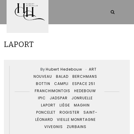
LAPORT
By
Hubert Hedebouw
ART
NOUVEAU
BALAD
BERCHMANS
BOTTIN
CAMPLI
ESPACE 251
FRANCHIMONTOIS
HEDEBOUW
IPIC
JADSPAR
JONRUELLE
LAPORT
LIÈGE
MAGHIN
PONCELET
ROGISTER
SAINT-
LÉONARD
VIEILLE MONRTAGNE
VIVEGNIS
ZURBAINS