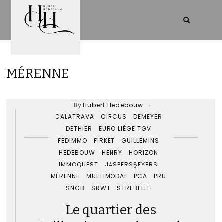
MÉRENNE
By
Hubert Hedebouw
CALATRAVA
CIRCUS
DEMEYER
DETHIER
EURO LIÈGE TGV
FEDIMMO
FIRKET
GUILLEMINS
HEDEBOUW
HENRY
HORIZON
IMMOQUEST
JASPERS§EYERS
MÉRENNE
MULTIMODAL
PCA
PRU
SNCB
SRWT
STREBELLE
Le quartier des