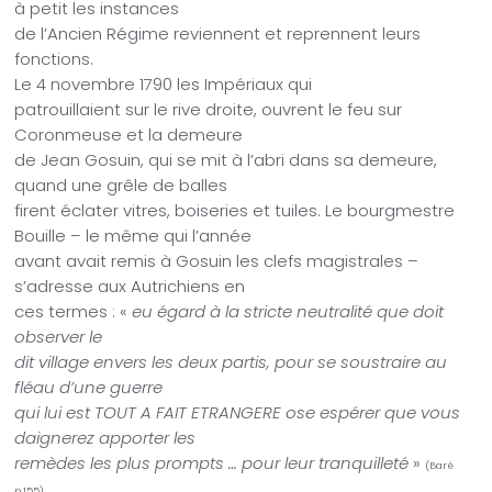
à petit les instances
de l’Ancien Régime reviennent et reprennent leurs
fonctions.
Le 4 novembre 1790 les Impériaux qui
patrouillaient sur le rive droite, ouvrent le feu sur
Coronmeuse et la demeure
de Jean Gosuin, qui se mit à l’abri dans sa demeure,
quand une grêle de balles
firent éclater vitres, boiseries et tuiles. Le bourgmestre
Bouille – le même qui l’année
avant avait remis à Gosuin les clefs magistrales –
s’adresse aux Autrichiens en
ces termes : «
eu égard à la stricte neutralité que doit
observer le
dit village envers les deux partis, pour se soustraire au
fléau d’une guerre
qui lui est TOUT A FAIT ETRANGERE ose espérer que vous
daignerez apporter les
remèdes les plus prompts … pour leur tranquilleté
»
(Baré
.
p.155)