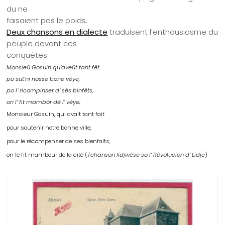
du ne
faisaient pas le poids.
Deux chansons en dialecte
traduisent l’enthousiasme du
peuple devant ces
conquêtes :
Monsieû Gosuin qu’aveût tant fêt
po sut’ni nosse bone vèye,
po l’ ricompinser d’ sès binfêts,
on l’ fit mambôr dè l’ vèye;
Monsieur Gosuin, qui avait tant fait
pour soutenir notre bonne ville,
pour le récompenser de ses bienfaits,
on le fit mambour de la cité (
Tchanson lîdjwèse so l’ Rèvolucion d’ Lîdje
)