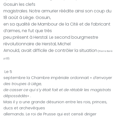
Gosuin les clefs
magistrales. Notre armurier réédite ainsi son coup du
18 août à Liège. Gosuin,
en sa qualité de Mambour de la Cité et de fabricant
d’armes, ne fut que très
peu présent à Herstal. Le second bourgmestre
révolutionnaire de Herstal, Michel
Arnould, avait difficile de contrôler la situation
(Pierre Baré
p.122).
Le 5
septembre la Chambre impériale ordonnait «
d’envoyer
des troupes à Liège,
de casser ce qui s’y était fait et de rétablir les magistrats
dépossédés
« .
Mais il y a une grande désunion entre les rois, princes,
ducs et archevêques
allemands. Le roi de Prusse qui est censé diriger