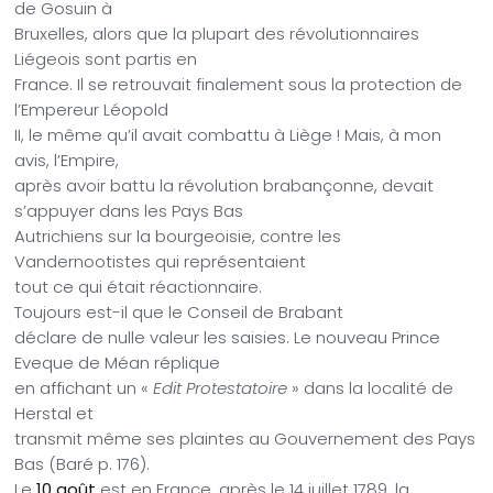
de Gosuin à
Bruxelles, alors que la plupart des révolutionnaires
Liégeois sont partis en
France. Il se retrouvait finalement sous la protection de
l’Empereur Léopold
II, le même qu’il avait combattu à Liège ! Mais, à mon
avis, l’Empire,
après avoir battu la révolution brabançonne, devait
s’appuyer dans les Pays Bas
Autrichiens sur la bourgeoisie, contre les
Vandernootistes qui représentaient
tout ce qui était réactionnaire.
Toujours est-il que le Conseil de Brabant
déclare de nulle valeur les saisies. Le nouveau Prince
Eveque de Méan réplique
en affichant un «
Edit Protestatoire
» dans la localité de
Herstal et
transmit même ses plaintes au Gouvernement des Pays
Bas (Baré p. 176).
Le
10 août
est en France, après le 14 juillet 1789, la