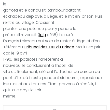
le
garrota et le conduisit tambour battant
et drapeau déployé, à Liège, et le mit en prison. Puis,
rentré au village, Croisier fit
planter une potence pour y pendre le
prêtre s’il revenait (
ialg
p.168). Le curé
François Laixheau eut soin de rester à Liège et d’en
référer au
Tribunal des XXII du Prince
. Mal lui en prit
car, le 19 avril
1790, les patriotes l’arrêtèrent à
nouveau, le conduisirent à l’hôtel de
ville et, finalement, allèrent l’attacher au carcan du
pont d’Ile où il resta pendant six heures, exposé aux
insultes et aux tortures. Etant parvenu à s’enfuir, il
quitta le pays le soir
même.