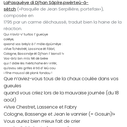
LaPasquèye di Dj’han Sâpîre,pwèrteû-â-
sètch
(«Pasquille de Jean Serpillière, portefaix»),
composée en
1795 par un carme déchaussé, traduit bien la haine de la
réaction.
Qui n’avîz-v’ turtos l’ gueûye
colêye,
qwand vos brèyîz à l’ mâle djoûrnêye :
»Vîve Tchèstrèt, Lassince èt Fâbrî,
Cologne, Bassindje èt Dj’han l’ banslî !»
Vos-ârîz bin mîs fêt dè brêre
qui l’ diâle lès hièrtchahe èn-infêr,
qu’avou sès grifes è trô d’ leû cou
i fîhe moussî dè plonk fondou !
Que n’aviez-vous tous de la chaux coulée dans vos
gueules
quand vous criiez lors de la mauvaise journée (du 18
août)
«Vive Chestret, Lassence et Fabry
Cologne, Bassenge et Jean le vannier (= Gosuin)!»
Vous auriez bien mieux fait de crier