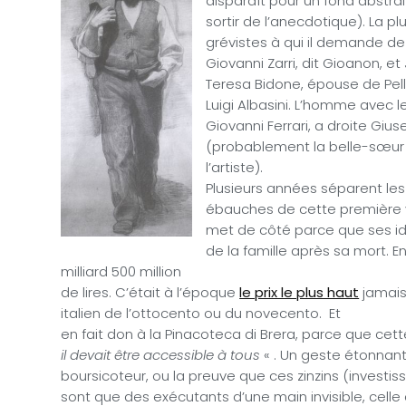
disparaît pour un fond abstrait
sortir de l’anecdotique). La p
grévistes à qui il demande d
Giovanni Zarri, dit Gioanon, 
Teresa Bidone, épouse de Pelli
Luigi Albasini. L’homme avec l
Giovanni Ferrari, a droite Giu
(probablement la belle-sœur
l’artiste).
Plusieurs années séparent le
ébauches de cette première ve
met de côté parce que ses id
de la famille après sa mort. E
milliard 500 million
de lires. C’était à l’époque
le prix le plus haut
jamais
italien de l’ottocento ou du novecento.
Et
en fait don à la Pinacoteca di Brera, parce que cette
il devait être accessible à tous
« . Un geste étonnant
boursicoteur, ou la preuve que ces zinzins (investiss
sont que des exécutants d’une main invisible, celle