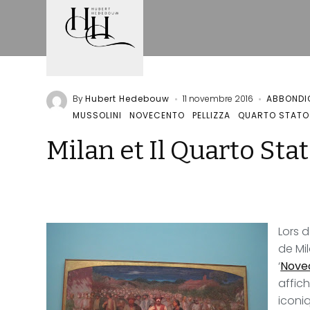
By
Hubert Hedebouw
11 novembre 2016
ABBONDI
MUSSOLINI
NOVECENTO
PELLIZZA
QUARTO STATO
Milan et Il Quarto Sta
Lors d
de Mi
‘
Nove
affich
iconiq