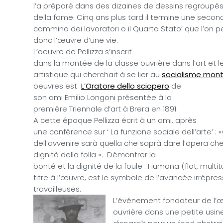
l’a préparé dans des dizaines de dessins regroupés
della fame. Cinq ans plus tard il termine une seconde
cammino dei lavoratori o il Quarto Stato’ que l’on 
donc l’œuvre d’une vie.
L’oeuvre de Pellizza s’inscrit
dans la montée de la classe ouvrière dans l’art et
artistique qui cherchait à se lier au
socialisme mon
oeuvres est
L’Oratore dello sciopero
de
son ami
Emilio Longoni
présentée à la
première Triennale d’art à Brera en 1891.
A cette époque Pellizza écrit à un ami, après
une conférence sur ‘ La funzione sociale dell’arte’ : 
dell’avvenire sarà quella che saprà dare l’opera che
dignità della folla ».
Démontrer la
bonté et la dignité de la foule : Fiumana (flot, mult
titre à l’œuvre, est le symbole de l’avancée irrépre
travailleuses.
L’événement fondateur de l’
ouvrière dans une petite usine