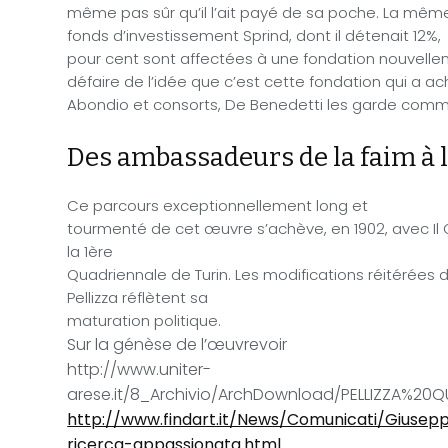
même pas sûr qu’il l’ait payé de sa poche. La mê
fonds d’investissement Sprind, dont il détenait 12%,
pour cent sont affectées à une fondation nouvell
défaire de l’idée que c’est cette fondation qui a 
Abondio et consorts, De Benedetti les garde comme
Des ambassadeurs de la faim à la
Ce parcours exceptionnellement long et
tourmenté de cet œuvre s’achève, en 1902, avec Il
la 1ère
Quadriennale de Turin.
Les modifications réitérées 
Pellizza réflètent sa
maturation politique.
Sur la génèse de l’œuvrevoir
http://www.uniter-
arese.it/8_Archivio/ArchDownload/PELLIZZA%2
http://www.findart.it/News/Comunicati/Giusepp
ricerca-appassionata.html