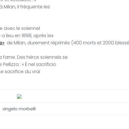
Milan, il fréquente les
re avec le solennel
a lieu en 1898, après les
e»
de Milan, durement réprimés (400 morts et 2000 blessé
a fame. Des héros solennels se
lizza : « È nel sacrificio
Le sacrifice du vrai
angelo morbelli