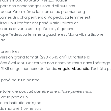
 dans Il Quarto Stato : Pellizza voulait
lupart des personnages sont d’ailleurs ces
e poser. On a même les noms : au premier rang
et James Bin, charpentiers à Volpedo. La femme est
zza. Pour l’enfant ont posé Maria Pellizza et
es bras ouverts est Luigi Dolcini, à gauche
seppe Tedesi.
La femme à gauche est Maria Albina Bidone
 de
s premières
rsion grand format (293 x 545 cm). Et l’artiste la
ées évoluent. Cet œuvre non achevée reste dans l’héritage
n 1986 un gestionnaire de fonds,
Angelo Abbondio
, l’achète po
 payé pour un peintre
 toile «
ne pouvait pas être une affaire privée, mais
 de la part d’un
eurs institutionnels) ne
 du marché ? Je ne suis