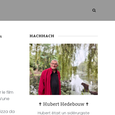
HACHHACH
AN
le film
u’une
✝ Hubert Hedebouw ✝
lizza da
Hubert était un sidérurgiste