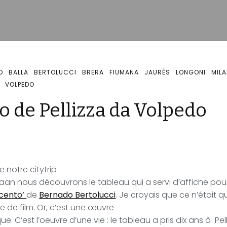
O
BALLA
BERTOLUCCI
BRERA
FIUMANA
JAURÈS
LONGONI
MIL
VOLPEDO
to de Pellizza da Volpedo
e notre citytrip
laan nous découvrons le tableau qui a servi d’affiche pour 
cento’
de
Bernado Bertolucci
.
Je croyais que ce n’était q
e de film. Or, c’est une œuvre
ue. C’est l’oeuvre d’une vie : le tableau a pris dix ans à
Pel