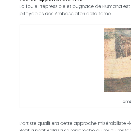
La foule irrépressible et pugnace de Fiumana est
pitoyables des Ambasciatori della fame.
amb
L’artiste qualifiera cette approche misérabiliste «
Petit à petit Pellizza se rapproche du milieu militant