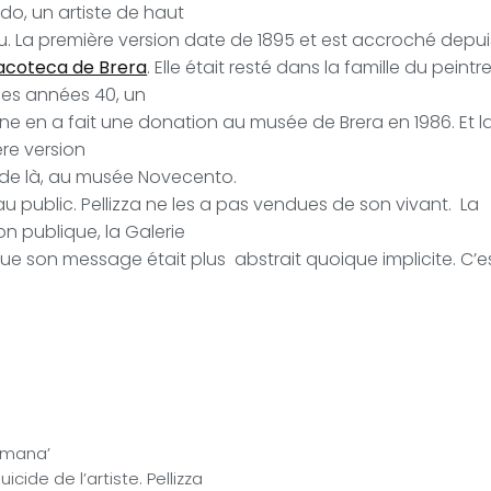
do, un artiste de haut
u. La première version date de 1895 et est accroché depui
acoteca de Brera
. Elle était resté dans la famille du peint
les années 40, un
e en a fait une donation au musée de Brera en 1986. Et l
ère version
 de là, au musée Novecento.
au public.
Pellizza ne les a pas vendues de son vivant.
La
on publique, la Galerie
 que son message était plus
abstrait quoique implicite. C’es
iumana’
icide de l’artiste. Pellizza