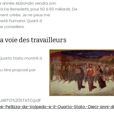
me année Abbondio vendra son
à De Benedetti, pour 50 à 60 milliards. Dix
ement créée. Je ne peux me
acheté Fiumana. Quant à
 conseillers.
 voie des travailleurs
 Quarto Stato montré à
du titre proposé par
0QUARTO%20STATO.pdf
e-Pellizza-da-Volpedo-e-il-Quarto-Stato.-Dieci-anni-d