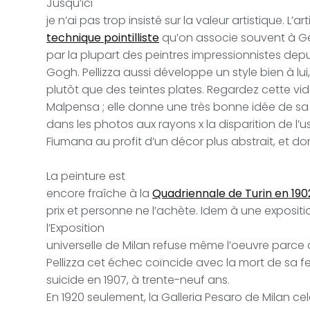
Jusqu’ici
je n’ai pas trop insisté sur la valeur artistique. L
technique pointilliste
qu’on associe souvent à Ge
par la plupart des peintres impressionnistes depu
Gogh. Pellizza aussi développe un style bien à lui
plutôt que des teintes plates. Regardez cette vid
Malpensa ; elle donne une très bonne idée de sa 
dans les photos aux rayons x la disparition de l’
Fiumana au profit d’un décor plus abstrait, et don
La peinture est
encore fraîche à la
Quadriennale de Turin en 190
prix et personne ne l’achète. Idem à une expositi
l’Exposition
universelle de Milan refuse même l’oeuvre parce 
Pellizza cet échec coïncide avec la mort de sa 
suicide en 1907, à trente-neuf ans.
En 1920 seulement,
la Galleria Pesaro de Milan ce