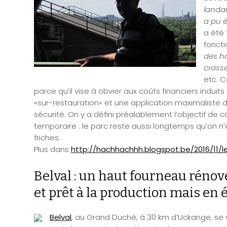
landar
a pu ê
a été 
foncti
des h
crass
etc. C
parce qu’il vise à obvier aux coûts financiers induits
«sur-restauration» et une application maximaliste 
sécurité. On y a défini préalablement l’objectif d
temporaire : le parc reste aussi longtemps qu’on n
friches.
Plus dans
http://hachhachhh.blogspot.be/2016/11/
Belval : un haut fourneau rénov
et prêt à la production mais en é
Belval
, au Grand Duché, à 30 km d’Uckange, se