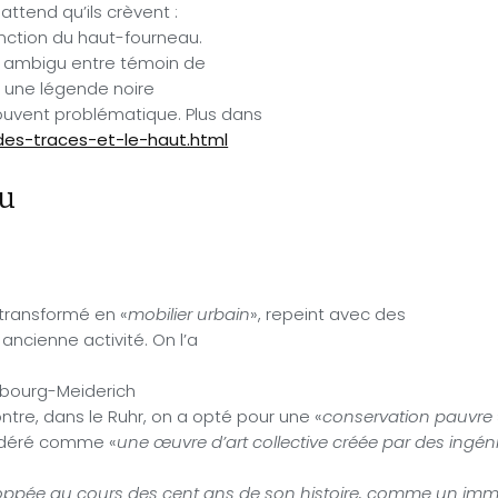
attend qu’ils crèvent :
tinction du haut-fourneau.
ge ambigu entre témoin de
 : une légende noire
souvent problématique. Plus dans
des-traces-et-le-haut.html
au
a transformé en «
mobilier urbain
», repeint avec des
ancienne activité. On l’a
sbourg-Meiderich
ntre, dans le Ruhr, on a opté pour une «
conservation pauvre
déré comme «
une œuvre d’art collective créée par des ingéni
oppée au cours des cent ans de son histoire, comme un im