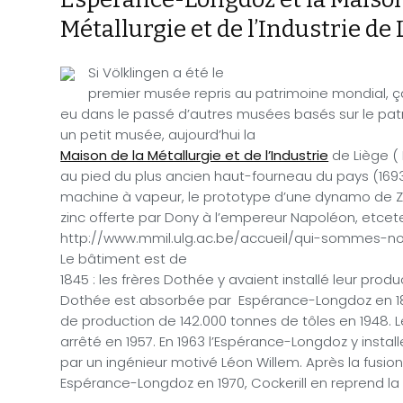
Métallurgie et de l’Industrie de 
Si Völklingen a été le
premier musée repris au patrimoine mondial, ça 
eu dans le passé d’autres musées basés sur le patr
un petit musée, aujourd’hui la
Maison de la Métallurgie et de l’Industrie
de Liège (
au pied du plus ancien haut-fourneau du pays (1693
machine à vapeur, le prototype d’une dynamo de 
zinc offerte par Dony à l’empereur Napoléon, etcet
http://www.mmil.ulg.ac.be/accueil/qui-sommes-no
Le bâtiment est de
1845 : les frères Dothée y avaient installé leur produ
Dothée est absorbée par
Espérance-Longdoz en 187
de production de 142.000 tonnes de tôles en 1948. 
arrêté en 1957. En 1963 l’Espérance-Longdoz y install
par un ingénieur motivé Léon Willem. Après la fusion
Espérance-Longdoz en 1970, Cockerill en reprend la 