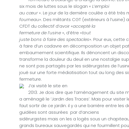
six mois de luttes sous le slogan «
L’emploi
au cœur
». Le jour de la dernière coulée a été très 
fourneau
». Des militants CGT (extérieurs à l’usine) 
CFDT du collectif d’avoir «
accepté la
fermeture de l’usine
», d’être «
tout
juste bons à faire des spectacles
». Pour eux, cette
à faire d’un cadavre en décomposition un objet patr
embaumement scientifique. Ils dénoncent un discour
transforme la douleur du deuil en une nostalgie sup
ne sont pas partagés par les sidérurgistes de l’usi
joué sur une forte médiatisation tout au long des si
fermeture.
J’ai visité le site en
2013. Je dois dire que l’aménagement du site m
a aménagé le ‘Jardin des Traces’. Mais pour visiter l
faut sortir de ce jardin: il y a une barrière entre les 
guidées sont assurées
par d’anciens
sidérurgistes mais on les a logés sous un chapiteau a
grands bureaux sauvegardés qui ne fourmillent pou