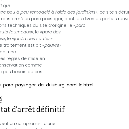
t qui
tre peu à peu remodelé à l’aide des jardiniers
», ce site sidér
transformé en parc paysager, dont les diverses parties renv
ons techniques du site d’origine: le «
parc
auts fourneaux
», le «
parc des
es
», le «
jardin des soutes
»,
e traitement est dit «
pauvre
»
 par une
des règles de mise en
e conservation comme
’a pas besoin de ces
le-parc-paysager-de-duisburg-nord-le.html
é
tat d’arrêt définitif
 veut un compromis : d’une