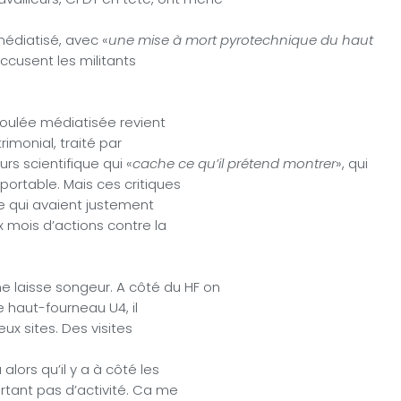
médiatisé, avec «
une mise à mort pyrotechnique du haut
accusent les militants
 coulée médiatisée revient
imonial, traité par
s scientifique qui «
cache ce qu’il prétend montrer
», qui
portable. Mais ces critiques
ne qui avaient justement
x mois d’actions contre la
e laisse songeur. A côté du HF on
e haut-fourneau U4, il
deux sites. Des visites
lors qu’il y a à côté les
rtant pas d’activité. Ca me