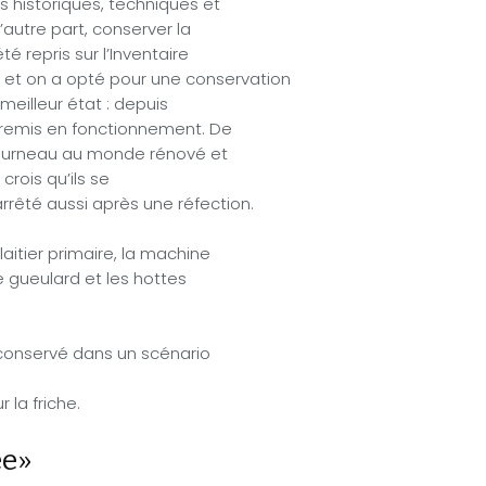
 historiques, techniques et
autre part, conserver la
é repris sur l’Inventaire
et on a opté pour une conservation
meilleur état : depuis
é remis en fonctionnement. De
 fourneau au monde rénové et
crois qu’ils se
arrêté aussi après une réfection.
laitier primaire, la machine
e gueulard et les hottes
t conservé dans un scénario
 la friche.
ée»