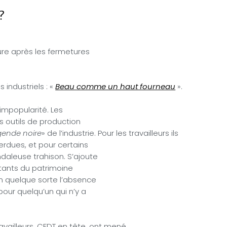
?
nure après les fermetures
industriels : «
Beau comme un haut fourneau
».
’impopularité. Les
es outils de production
gende noire
» de l’industrie. Pour les travailleurs ils
erdues, et pour certains
ndaleuse trahison. S’ajoute
tants du patrimoine
en quelque sorte l’absence
pour quelqu’un qui n’y a
vailleurs, CFDT en tête, ont mené