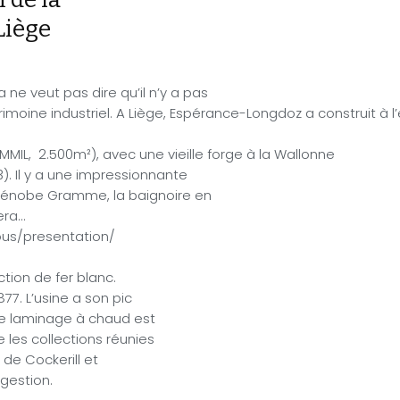
Liège
ne veut pas dire qu’il n’y a pas
imoine industriel. A Liège, Espérance-Longdoz a construit à 
 MMIL,
2.500m²), avec une vieille forge à la Wallonne
). Il y a une impressionnante
Zénobe Gramme, la baignoire en
era…
us/presentation/
ction de fer blanc.
7. L’usine a son pic
Le laminage à chaud est
e les collections réunies
 de Cockerill et
gestion.