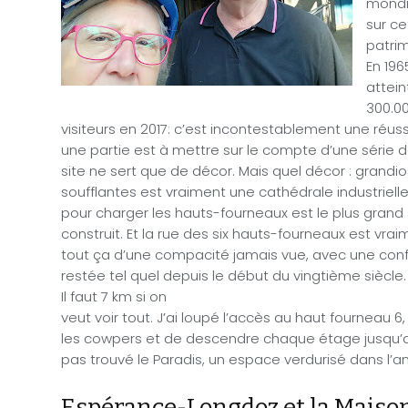
mondia
sur ce
patrim
En 196
attein
300.00
visiteurs en 2017: c’est incontestablement une réuss
une partie est à mettre sur le compte d’une série d
site ne sert que de décor. Mais quel décor : grandio
soufflantes est vraiment une cathédrale industrielle. 
pour charger les hauts-fourneaux est le plus gran
construit. Et la rue des six hauts-fourneaux est vrai
tout ça d’une compacité jamais vue, avec une conf
restée tel quel depuis le début du vingtième siècle.
Il faut 7 km si on
veut voir tout. J’ai loupé l’accès au haut fourneau 6,
les cowpers et de descendre chaque étage jusqu’au 
pas trouvé le Paradis, un espace verdurisé dans l’a
Espérance-Longdoz et la Maison