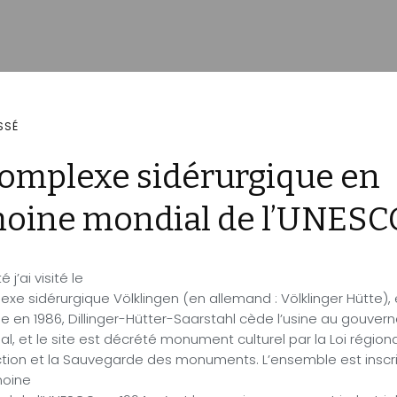
SSÉ
complexe sidérurgique en
imoine mondial de l’UNESC
 j’ai visité le
xe sidérurgique Völklingen (en allemand : Völklinger Hütte), 
e en 1986, Dillinger-Hütter-Saarstahl cède l’usine au gouve
al, et le site est décrété monument culturel par la Loi régiona
ction et la Sauvegarde des monuments. L’ensemble est inscri
moine