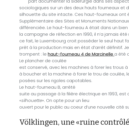
part documenter la sidérurgie dans ses aspects
sociologiques sur un des deux hauts fourneaux et d’
silhouette du site intacte. Ces haut-fourneaux ont ét
Supplémentaire des Sites et Monuments Nationaux 
différenciée. Le haut-fourneau A était dans un bien 
la campagne de réfection en 1990, il n’a jamais ét
ce fait, le Luxembourg croit posséder le seul haut
prêt à la production mais en état d’arrêt définitif. Je 
trompent : le
haut-fourneau 4 de Marcinelle
a été 
Le plancher de coulée
est conservé, avec les machines à forer les trous à 
à boucher et la machine à forer le trou de coulée, l
posées sur les rigoles capotables.
Le haut-fourneau B, arrêté
suite au passage à la filière électrique en 1993, es
«
silhouette
». On opte pour un lieu
ouvert pour le public au coeur d’une nouvelle cité sur
Völklingen, une «ruine contrôl