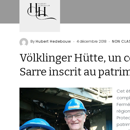
By
Hubert Hedebouw
4 décembre 2018
NON CLA
Völklinger Hütte, un 
Sarre inscrit au patr
Cet été
comple
Fermé
région
Prote
patri