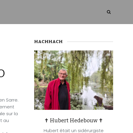
HACHHACH
O
en Sarre.
rnement
le sur la
✝ Hubert Hedebouw ✝
t au
Hubert était un sidérurgiste