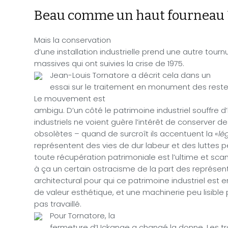
Beau comme un haut fourneau 
Mais la conservation
d’une installation industrielle prend une autre tour
massives qui ont suivies la crise de 1975.
Jean-Louis Tornatore a décrit cela dans un
essai sur le traitement en monument des restes 
Le mouvement est
ambigu. D’un côté le patrimoine industriel souffre d
industriels ne voient guère l’intérêt de conserver d
obsolètes – quand de surcroît ils accentuent la «
lé
représentent des vies de dur labeur et des luttes p
toute récupération patrimoniale est l’ultime et sca
à ça un certain ostracisme de la part des représen
architectural pour qui ce patrimoine industriel est 
de valeur esthétique, et une machinerie peu lisible 
pas travaillé.
Pour Tornatore, la
fermeture d’Uckange a changé la donne. Les tra