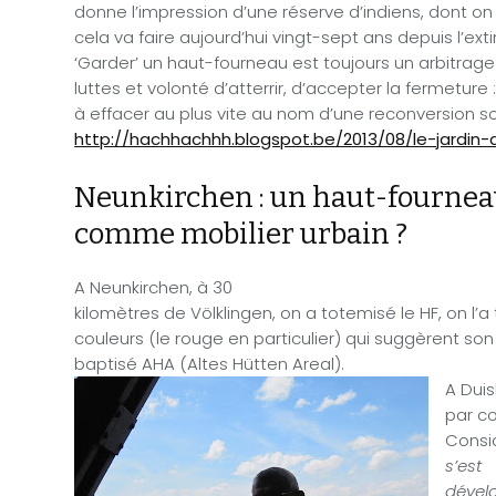
donne l’impression d’une réserve d’indiens, dont on 
cela va faire aujourd’hui vingt-sept ans depuis l’ex
‘Garder’ un haut-fourneau est toujours un arbitra
luttes et volonté d’atterrir, d’accepter la fermeture
à effacer au plus vite au nom d’une reconversion 
http://hachhachhh.blogspot.be/2013/08/le-jardin-
Neunkirchen : un haut-fourne
comme mobilier urbain ?
A Neunkirchen, à 30
kilomètres de Völklingen, on a totemisé le HF, on l’
couleurs (le rouge en particulier) qui suggèrent son 
baptisé AHA (Altes Hütten Areal).
A Dui
par co
Consi
s’est
dével