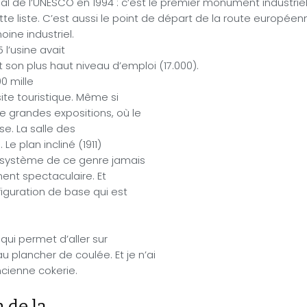
l de l’UNESCO en 1994 : c’est le premier monument industriel 
tte liste. C’est aussi le point de départ de la route europée
oine industriel.
5 l’usine avait
t son plus haut niveau d’emploi (17.000).
0 mille
ite touristique. Même si
e grandes expositions, où le
se. La salle des
Le plan incliné (1911)
d système de ce genre jamais
ment spectaculaire. Et
iguration de base qui est
 qui permet d’aller sur
plancher de coulée. Et je n’ai
ncienne cokerie.
 de la