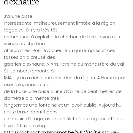
d’exhaure
J’ai une piste
intéressante, malheureusement limitée à la région
liégeoise. On y a très tôt
commencé à exploiter le charbon de terre, avec ces
veines de charbon
affleurantes. Pour évacuer l’eau qui remplissait ces
fosses on a creusé des
galeries d’exhaure. A Ans, l’areine du monastère du Val
St-Lambert remonte à
1314. Il y en a des centaines dans la région. A Herstal par
exemple, dans la rue
de la Buse, une buse d’une dizaine de centimètres de
diamètre a alimenté très
longtemps une fontaine et un lavoir public. Aujourd’hui
cette buse aboutit dans
un bassin d’orage, avec son filet d’eau régulier, été ou
hiver. Cfr mon
blog
http://hachhachhh.blogspot.be/2017/04/herstal-le-