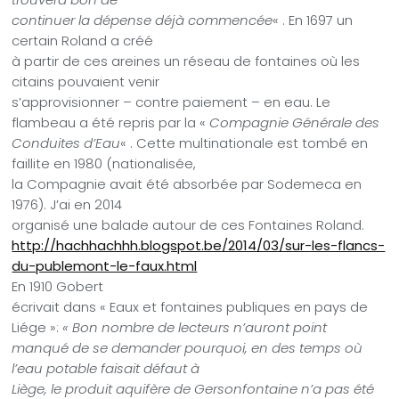
continuer la dépense déjà commencée
« . En 1697 un
certain Roland a créé
à partir de ces areines un réseau de fontaines où les
citains pouvaient venir
s’approvisionner – contre paiement – en eau. Le
flambeau a été repris par l
a «
Compagnie Générale des
Conduites d’Eau
« . Cette multinationale est tombé en
faillite en 1980 (nationalisée,
la Compagnie avait été absorbée par Sodemeca en
1976).
J’ai en 2014
organisé une balade autour de ces Fontaines Roland.
http://hachhachhh.blogspot.be/2014/03/sur-les-flancs-
du-publemont-le-faux.html
En 1910 Gobert
écrivait dans « Eaux et fontaines publiques en pays de
Liége »:
« Bon nombre de lecteurs n’auront point
manqué de se demander pourquoi, en des temps où
l’eau potable faisait défaut à
Liège, le produit aquifère de Gersonfontaine n’a pas été